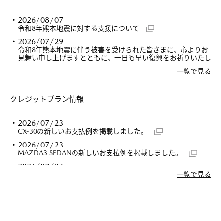
2026/08/07
令和8年熊本地震に対する支援について
2026/07/29
令和8年熊本地震に伴う被害を受けられた皆さまに、心よりお
見舞い申し上げますとともに、一日も早い復興をお祈りいたし
ます。
一覧で見る
2026/07/28
ホームページメンテナンスのお知らせ 2026年8月20日
(木曜日)01:00～06:00において当ホームページのメン
クレジットプラン情報
テナンスを実施いたします。メンテナンス中はアクセ
スできない時間が発生しますので、あらかじめご了承
ください。お客さまにはご迷惑をおかけいたします
2026/07/23
が、ご理解いただきますようお願いいたします。
CX-30の新しいお支払例を掲載しました。
2026/07/14
2026/07/23
令和8年7月滋賀県甲賀市の土砂崩れに伴う被害を受けられた
MAZDA3 SEDANの新しいお支払例を掲載しました。
皆様には、心からお見舞い申し上げますとともに、一日も早い
復旧をお祈りいたします。
2026/07/23
一覧で見る
MAZDA3 FASTBACKの新しいお支払例を掲載しました。
2026/07/10
MAZDA FAN FESTA 2026 at FUJI SPEEDWAYにマツダクレジッ
2026/07/10
トも出展いたします。皆様のご来場を心よりお待ちしておりま
MX-30 ROTARY-EVの新しいお支払例を掲載しました。
す。
2026/06/26
2026/06/26
ロードスターRFの新しいお支払例を掲載しました。