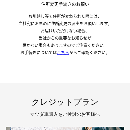
令和8年6月24日からの大雨に伴う被害を受けられました皆様
住所変更手続きのお願い
2026/06/26
には、心からお見舞い申し上げますとともに、一日も早い復旧
をお祈りいたします。
ロードスターの新しいお支払例を掲載しました。
お引越し等で住所が変わられた際には、
2026/04/24
2026/06/25
令和8年岩手県大槌町の林野火災に伴う被害を受けられました
当社宛にお早めに住所変更の届出をお願いします。
フレアクロスオーバーの新しいお支払例を掲載しました。
皆様には、心からお見舞い申し上げますとともに、一日も早い
お届けいただけない場合、
復旧をお祈りいたします。
2026/05/28
当社からの重要なお知らせが
2026/03/02
スクラムワゴンの新しいお支払例を掲載しました。
届かない場合もありますのでご注意ください。
弊社FAX番号変更のお知らせ
2026/05/21
お手続きについては
こちら
からご確認ください。
2026/02/03
新型CX-5の新しいお支払例を掲載しました。
令和8年1月21日からの大雪に伴う被害を受けられました皆様
2026/03/19
には、心からお見舞い申し上げますとともに、一日も早い復旧
CX-80の新しいお支払例を掲載しました。
をお祈りいたします。
2026/03/19
2025/12/11
CX-60の新しいお支払例を掲載しました。
令和7年青森県東方沖を震源とする地震に伴う被害を受けられ
ました皆様には、心からお見舞い申し上げますとともに、一日
2026/01/15
も早い復旧を心よりお祈りいたします。
フレアの新しいお支払例を掲載しました。
2025/11/20
クレジットプラン
2025/12/11
令和7年11月18日大分市佐賀関の大規模火災に伴う被害を受け
CX-3の新しいお支払例を掲載しました。
られました皆様には、心からお見舞い申し上げますとともに、
一日も早い復旧を心よりお祈りいたします。
2025/11/20
マツダ車購入をご検討のお客様へ
MAZDA2の新しいお支払例を掲載しました。
2025/10/14
令和7年台風 第22号等に伴う災害被害を受けられました皆様に
2025/10/24
は、心からお見舞い申し上げますとともに、一日も早い復旧を