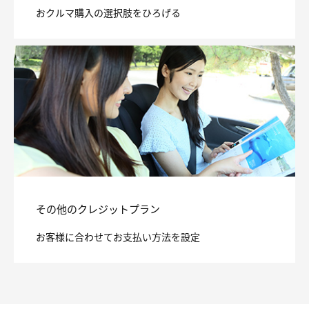
おクルマ購入の選択肢をひろげる
2020/07/07
令和2年7月3日からの大雨による災害により被災された皆様に
謹んでお見舞い申し上げますとともに、一日も早い復旧を心よ
りお祈り申し上げます。
2019/10/15
令和元年台風第19号により被災された皆様に謹んでお見舞い
申し上げますとともに、一日も早い復旧を心よりお祈り申し上
げます。
2019/10/01
SMM オートファイナンス株式会社は2019年10月1日付で社名
を「マツダクレジット株式会社」に変更いたしましたので、お
知らせいたします。
2019/09/13
令和元年台風第15号により被災された皆様に謹んでお見舞い
申し上げますとともに、一日も早い復旧を心よりお祈り申し上
げます。
その他のクレジットプラン
2019/08/29
お客様に合わせてお支払い方法を設定
令和元年8月の前線に伴う大雨により被災された皆様に謹んで
お見舞い申し上げますとともに、一日も早い復旧を心よりお祈
り申し上げます。
2018/12/10
本社・サービスセンター移転のお知らせ