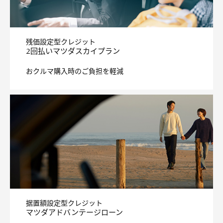
復旧を心よりお祈りいたします。
2024/10/31
MX-30 Rotary-EVの新しいお支払例を掲載しました。
2025/08/18
令和7年8月6日からの低気圧と前線による大雨に伴う災害被害
2024/10/31
を受けられました皆様には、心からお見舞い申し上げますとと
MX-30の新しいお支払例を掲載しました。
もに、一日も早い復旧を心よりお祈りいたします。
残価設定型クレジット
2024/07/18
2回払いマツダスカイプラン
2024/04/01
フレアクロスオーバーの新しいお支払例を掲載しました。
ショートメッセージサービス(SMS)でのお知らせについて
弊社または弊社の業務委託先では重要な情報をお客様に確実に
おクルマ購入時のご負担を軽減
2024/03/25
お伝えするために、ショートメッセージサービスによるお知ら
せを行っております。
スクラムワゴンの新しいお支払例を掲載しました。
2024/01/05
2023/12/25
令和6年能登半島地震による災害により被災された皆様に謹ん
フレアワゴンの新しいお支払例を掲載しました。
でお見舞い申し上げますとともに、一日も早い復旧を心よりお
2023/10/12
祈り申し上げます。
フレアの新しいお支払例を掲載しました。
2022/10/05
2023/09/21
当社における新型コロナウイルス感染者発生について
CX-3の新しいお支払例を掲載しました。
2022/03/18
2023/07/01
令和4年福島県沖を震源とする地震による災害により被災され
2回払いマツダスカイプランの対象車種が拡大しましたので、
た皆様に謹んでお見舞い申し上げますとともに、一日も早い復
お知らせいたします。
旧を心よりお祈り申し上げます。
2021/02/17
据置額設定型クレジット
令和3年福島県沖を震源とする地震による災害により被災され
マツダアドバンテージローン
た皆様に謹んでお見舞い申し上げますとともに、一日も早い復
旧を心よりお祈り申し上げます。